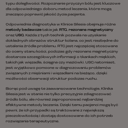
typu dolegliwości. Rozpoznanie przyczyn bólu jest kluczowe
dla odpowiedniego doboru metod leczenia, które mogą
znacząco poprawić jakość życia pacjenta.
Odpowiednia diagnostyka w Klinice Silesia obejmuje różne
metody badawcze
takie jak
RTG
,
rezonans magnetyczny
oraz
USG
. Każda z tych technik pozwala na uzyskanie
dokładnych obrazów struktur kolana, co jest niezbędne do
ustalenia źródła problemu. RTG jest najczęściej stosowane
do oceny stanu kości, podczas gdy rezonans magnetyczny
dostarcza szczegółowych informacji o tkankach miękkich,
takich jak więzadła, ścięgna czy maziówki. USG natomiast,
jest wyjątkowo pomocne w diagnozowaniu problemów
związanych z mięśniami i więzadłami na bieżąco, dzięki
możliwości obserwacji struktur podczas ruchu.
Biorąc pod uwagę te zaawansowane technologie, Klinika
Silesia jest w stanie nie tylko precyzyjnie zdiagnozować
źródło bólu, ale również zaproponować najbardziej
efektywne metody leczenia. Dzięki temu pacjenci mogą być
pewni, że ich przypadki są traktowane z największą
pieczołowitością i dostają dostosowane do ich potrzeb
rozwiązania terapeutyczne.