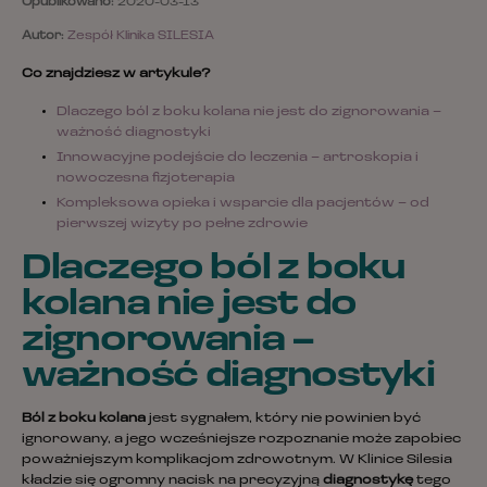
Opublikowano:
2020-03-13
Autor:
Zespół Klinika SILESIA
Co znajdziesz w artykule?
Dlaczego ból z boku kolana nie jest do zignorowania –
ważność diagnostyki
Innowacyjne podejście do leczenia – artroskopia i
nowoczesna fizjoterapia
Kompleksowa opieka i wsparcie dla pacjentów – od
pierwszej wizyty po pełne zdrowie
Dlaczego ból z boku
kolana nie jest do
zignorowania –
ważność diagnostyki
Ból z boku kolana
jest sygnałem, który nie powinien być
ignorowany, a jego wcześniejsze rozpoznanie może zapobiec
poważniejszym komplikacjom zdrowotnym. W Klinice Silesia
kładzie się ogromny nacisk na precyzyjną
diagnostykę
tego