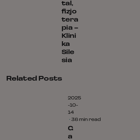
tal,
fizjo
tera
Posted
pia –
by
kamil
Klini
ka
Sile
sia
Related Posts
2025
-10-
14
36 min read
G
a