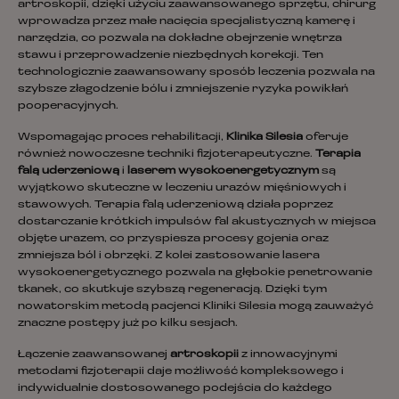
artroskopii, dzięki użyciu zaawansowanego sprzętu, chirurg
wprowadza przez małe nacięcia specjalistyczną kamerę i
narzędzia, co pozwala na dokładne obejrzenie wnętrza
stawu i przeprowadzenie niezbędnych korekcji. Ten
technologicznie zaawansowany sposób leczenia pozwala na
szybsze złagodzenie bólu i zmniejszenie ryzyka powikłań
pooperacyjnych.
Wspomagając proces rehabilitacji,
Klinika Silesia
oferuje
również nowoczesne techniki fizjoterapeutyczne.
Terapia
falą uderzeniową
i
laserem wysokoenergetycznym
są
wyjątkowo skuteczne w leczeniu urazów mięśniowych i
stawowych. Terapia falą uderzeniową działa poprzez
dostarczanie krótkich impulsów fal akustycznych w miejsca
objęte urazem, co przyspiesza procesy gojenia oraz
zmniejsza ból i obrzęki. Z kolei zastosowanie lasera
wysokoenergetycznego pozwala na głębokie penetrowanie
tkanek, co skutkuje szybszą regeneracją. Dzięki tym
nowatorskim metodą pacjenci Kliniki Silesia mogą zauważyć
znaczne postępy już po kilku sesjach.
Łączenie zaawansowanej
artroskopii
z innowacyjnymi
metodami fizjoterapii daje możliwość kompleksowego i
indywidualnie dostosowanego podejścia do każdego