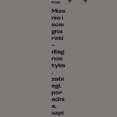
Post
Mies
nie i
scie
gna
reki
–
diag
nos
tyka
,
zabi
egi,
por
adni
a,
szpi