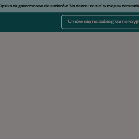
Skip
ka długoterminowa dla seniorów "Na dobre i na złe" w miejscu zamieszkani
to
content
Umów się na zabieg komercyj