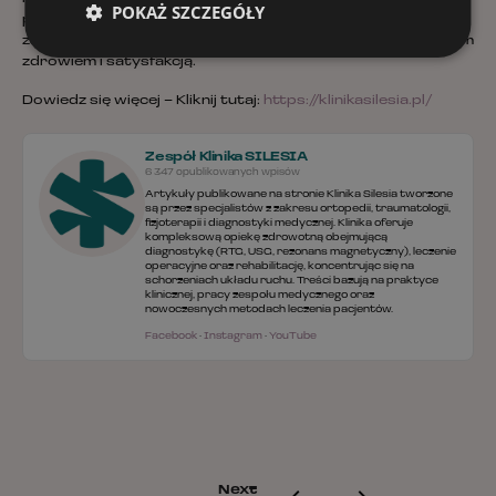
POKAŻ SZCZEGÓŁY
pacjentom bezpiecznie powrócić do pełnej sprawności i
zakończyć swoją ścieżkę zdrowienia w Klinice Silesia z pełnym
zdrowiem i satysfakcją.
Dowiedz się więcej – Kliknij tutaj:
https://klinikasilesia.pl/
Zespół Klinika SILESIA
6 347 opublikowanych wpisów
Artykuły publikowane na stronie Klinika Silesia tworzone
są przez specjalistów z zakresu ortopedii, traumatologii,
fizjoterapii i diagnostyki medycznej. Klinika oferuje
kompleksową opiekę zdrowotną obejmującą
diagnostykę (RTG, USG, rezonans magnetyczny), leczenie
operacyjne oraz rehabilitację, koncentrując się na
schorzeniach układu ruchu. Treści bazują na praktyce
klinicznej, pracy zespołu medycznego oraz
nowoczesnych metodach leczenia pacjentów.
Facebook
·
Instagram
·
YouTube
Next