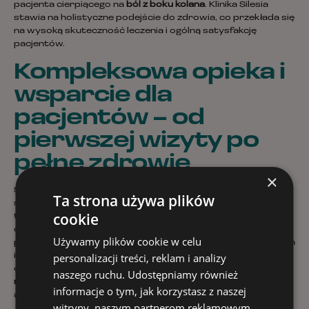
pacjenta cierpiącego na
ból z boku kolana
. Klinika Silesia
stawia na holistyczne podejście do zdrowia, co przekłada się
na wysoką skuteczność leczenia i ogólną satysfakcję
pacjentów.
Kompleksowa opieka i
wsparcie dla
pacjentów – od
pierwszej wizyty po
pełne zdrowie
×
Ścieżka pacjenta w
Klinice Silesia
zaczyna się od łatwego i
Ta strona używa plików
szybkiego pierwszego kontaktu, który może nastąpić
cookie
telefonicznie lub mailowo. Już na tym etapie pacjenci
odczuwają wsparcie doświadczonego zespołu, który
Używamy plików cookie w celu
pomaga ustalić termin wizyty i udziela wszelkich niezbędnych
personalizacji treści, reklam i analizy
informacji. Po rozpoczęciu
procesu diagnostycznego
, który
obejmuje nowoczesne metody takie jak
RTG, rezonans
naszego ruchu. Udostępniamy również
magnetyczny czy USG
, pacjent otrzymuje szczegółową
informacje o tym, jak korzystasz z naszej
analizę stanu zdrowia oraz zindywidualizowany plan leczenia.
witryny, naszym partnerom reklamowym