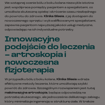
We wstępnej ocenie bólu z boku kolana niezwykle istotna
jest współpraca pomiędzy pacjentem a specjalistami, co
umożliwia skuteczną opiekę i skrócenie czasu niezbędnego
do powrotu do zdrowia.
Klinika Silesia
, z jej dostępem do
nowoczesnego sprzętu i wykwalifikowanymi specjalistami,
zapewnia pacjentom najwyższej jakości usługi medyczne,
odpowiadając na ich indywidualne potrzeby.
Innowacyjne
podejście do leczenia
– artroskopia i
nowoczesna
fizjoterapia
W przypadku bólu z boku kolana,
Klinika Silesia
wdraża
efektywne metody leczenia, które umożliwiają szybki
powrót do zdrowia. Szczególnym rozwiązaniem jest tutaj
małoinwazyjna artroskopia
, będąca odpowiedzią na
potrzebę skutecznego, ale jednocześnie delikatnego zabiegu,
który minimalizuje ingerencję w strukturę ciała. W trakcie