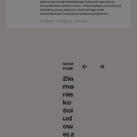
operacyjne oraz rehabilitację, koncentrując się na
schorzeniach układu ruchu. Treści bazują na praktyce
klinicznej, pracy zespołu medycznego oraz
nowoczesnych metodach leczenia pacjentów.
Facebook
·
Instagram
·
YouTube
Next
Post
Zła
ma
nie
ko
ści
ud
ow
ej z