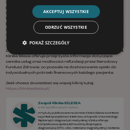
zespół wykwalifikowanych specjalistów, którzy nie tylko
przeprowadzają zabiegi, ale także służą fachowym
AKCEPTUJ WSZYSTKIE
doradztwem i wsparciem. Dzięki temu cały proces jest nie
tylko bardziej komfortowy, ale i znacząco bardziej skuteczny.
Doświadczenie i profesjonalizm zespołu Kliniki Silesia
ODRZUĆ WSZYSTKIE
optymalizują proces rehabilitacyjny
, co przekłada się na
szybsze uzyskanie przez pacjenta wymarzonej swobody
ruchu bez bólu.
POKAŻ SZCZEGÓŁY
Zainteresowanym
ile kosztuje rehabilitacja w domu pacjenta
,
Klinika Silesia oferuje przejrzyste informacje dotyczące
cennika usług oraz możliwości refundacji przez Narodowy
Fundusz Zdrowia, co pozwala na dostosowanie opieki do
indywidualnych potrzeb finansowych każdego pacjenta.
Jeśli chcesz dowiedzieć się więcej kliknij tutaj:
https://klinikasilesia.pl/
Zespół Klinika SILESIA
6 431 opublikowanych wpisów
Artykuły publikowane na stronie Klinika Silesia tworzone
są przez specjalistów z zakresu ortopedii, traumatologii,
fizjoterapii i diagnostyki medycznej. Klinika oferuje
kompleksową opiekę zdrowotną obejmującą
diagnostykę (RTG, USG, rezonans magnetyczny), leczenie