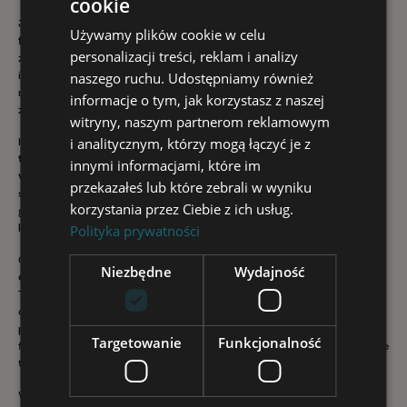
cookie
Jednym z kluczowych elementów
rehabilitacji domowej
jest
Używamy plików cookie w celu
fizjoterapia
. Doświadczeni terapeuci Kliniki Silesia stosują
personalizacji treści, reklam i analizy
zaawansowane techniki, które dostosowane są do
naszego ruchu. Udostępniamy również
indywidualnych potrzeb i możliwości pacjenta, skupiając się
na maksymalizacji efektów leczniczych i poprawie jakości
informacje o tym, jak korzystasz z naszej
życia.
witryny, naszym partnerom reklamowym
i analitycznym, którzy mogą łączyć je z
Klinika wykorzystuje również innowacyjne metody, takie jak
terapia falą uderzeniową
oraz
laserem
innymi informacjami, które im
wysokoenergetycznym
. Te techniki przyczyniają się do
przekazałeś lub które zebrali w wyniku
skutecznego łagodzenia bólu, przyspieszania procesów
korzystania przez Ciebie z ich usług.
gojenia oraz redukcji stanów zapalnych, co jest istotne w
Polityka prywatności
kontekście chorób stawów, mięśni czy ścięgien.
Ciekawym udogodnieniem jest możliwość wykorzystania
Niezbędne
Wydajność
dynamicznego rezonansu magnetycznego
w domu pacjenta.
To nowoczesne rozwiązanie umożliwia szczegółową
diagnostykę ruchu stawów, co jest kluczowe dla dalszego
planowania personalizowanej terapii rehabilitacyjnej. Taka
Targetowanie
Funkcjonalność
forma monitorowania
powrotu do pełnej sprawności
jest nie
tylko efektywna, ale także bardzo wygodna dla pacjentów.
W ramach
rehabilitacji domowej
pacjenci mają do dyspozycji