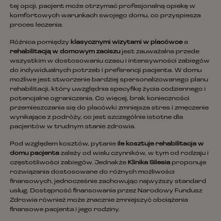
tej opcji, pacjent może otrzymać profesjonalną opiekę w
komfortowych warunkach swojego domu, co przyspiesza
proces leczenia.
Różnica pomiędzy
klasycznymi wizytami w placówce
a
rehabilitacją w domowym zaciszu
jest zauważalna przede
wszystkim w dostosowaniu czasu i intensywności zabiegów
do indywidualnych potrzeb i preferencji pacjenta. W domu
możliwe jest stworzenie bardziej spersonalizowanego planu
rehabilitacji, który uwzględnia specyfikę życia codziennego i
potencjalne ograniczenia. Co więcej, brak konieczności
przemieszczania się do placówki zmniejsza stres i zmęczenie
wynikające z podróży, co jest szczególnie istotne dla
pacjentów w trudnym stanie zdrowia.
Pod względem kosztów, pytanie
ile kosztuje rehabilitacja w
domu pacjenta
zależy od wielu czynników, w tym od rodzaju i
częstotliwości zabiegów. Jednakże
Klinika Silesia
proponuje
rozwiązania dostosowane do różnych możliwości
finansowych, jednocześnie zachowując najwyższy standard
usług. Dostępność finansowania przez Narodowy Fundusz
Zdrowia również może znacznie zmniejszyć obciążenia
finansowe pacjenta i jego rodziny.