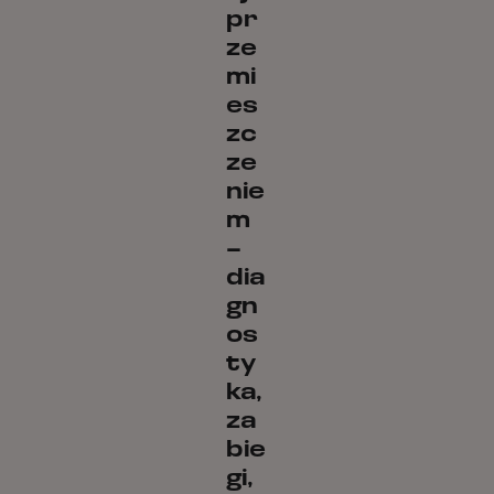
pr
ze
mi
es
zc
ze
nie
m
–
dia
gn
os
ty
ka,
za
bie
gi,