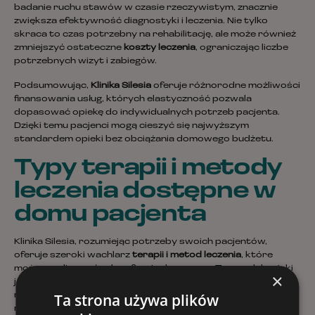
badanie ruchu stawów w czasie rzeczywistym, znacznie
zwiększa efektywność diagnostyki i leczenia. Nie tylko
skraca to czas potrzebny na rehabilitację, ale może również
zmniejszyć ostateczne
koszty leczenia
, ograniczając liczbe
potrzebnych wizyt i zabiegów.
Podsumowując,
Klinika Silesia
oferuje różnorodne możliwości
finansowania usług, których elastyczność pozwala
dopasować opiekę do indywidualnych potrzeb pacjenta.
Dzięki temu pacjenci mogą cieszyć się najwyższym
standardem opieki bez obciążania domowego budżetu.
Typy terapii i metody
leczenia dostępne w
domu pacjenta
Klinika Silesia, rozumiejąc potrzeby swoich pacjentów,
oferuje szeroki wachlarz
terapii i metod leczenia
, które
można realizować w komforcie domowym. Ten model opieki
×
jest szczególnie ważny dla osób, które z różnych przyczyn
Ta strona używa plików
nie mogą opuszczać swojego mieszkania, co umożliwia im
nieprzerwane i spersonalizowane wsparcie medyczne.