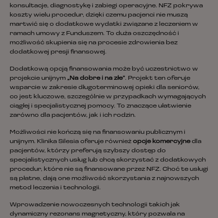
konsultacje, diagnostykę i zabiegi operacyjne. NFZ pokrywa
koszty wielu procedur, dzięki czemu pacjenci nie muszą
martwić się o dodatkowe wydatki związane z leczeniem w
ramach umowy z Funduszem. To duża oszczędność i
możliwość skupienia się na procesie zdrowienia bez
dodatkowej presji finansowej.
Dodatkową opcją finansowania może być uczestnictwo w
projekcie unijnym
„Na dobre i na złe”
. Projekt ten oferuje
wsparcie w zakresie długoterminowej opieki dla seniorów,
co jest kluczowe, szczególnie w przypadkach wymagających
ciągłej i specjalistycznej pomocy. To znaczące ułatwienie
zarówno dla pacjentów, jak i ich rodzin.
Możliwości nie kończą się na finansowaniu publicznym i
unijnym. Klinika Silesia oferuje również
opcje komercyjne
dla
pacjentów, którzy preferują szybszy dostęp do
specjalistycznych usług lub chcą skorzystać z dodatkowych
procedur, które nie są finansowane przez NFZ. Choć te usługi
są płatne, dają one możliwość skorzystania z najnowszych
metod leczenia i technologii.
Wprowadzenie nowoczesnych technologii takich jak
dynamiczny rezonans magnetyczny, który pozwala na