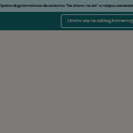
Skip
ka długoterminowa dla seniorów "Na dobre i na złe" w miejscu zamieszkani
to
content
Umów się na zabieg komercy