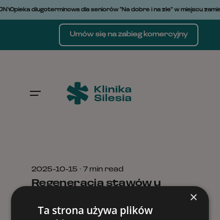
Skip
JNY
Opieka długoterminowa dla seniorów "Na dobre i na złe" w miejscu zamie
to
content
Umów się na zabieg komercyjny
Posted by
Ula Stanisławska-Hunek
2025-10-15
7 min read
Regeneracja stawów u
×
sportowców – rola
Ta strona używa plików
komórek macierzystych