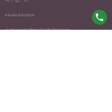
Fb.
/
Ig.
/
Yt.
Klinika SILESIA
ul. Wojciecha Biasa 31
45-751 Opole
tel. 77 474 32 09
Centrum Medyczne
"Na Dobre i Na Złe"
ul. Oleska 97
45-222 Opole
tel. 77 474 32 09
Pracuj z nami
Jesteś zainteresowany współpracą z nami?
ksiegowosc@klinikasilesia.pl