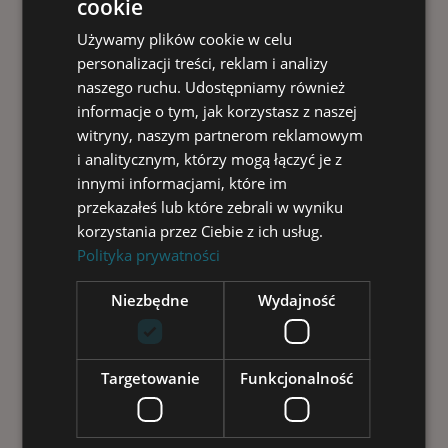
cookie
Regeneracja stawów u sportowców – rola
komórek macierzystych Urazy stawów to
Używamy plików cookie w celu
codzienność...
personalizacji treści, reklam i analizy
ZABIEGI
naszego ruchu. Udostępniamy również
informacje o tym, jak korzystasz z naszej
Read More
witryny, naszym partnerom reklamowym
i analitycznym, którzy mogą łączyć je z
innymi informacjami, które im
przekazałeś lub które zebrali w wyniku
1
korzystania przez Ciebie z ich usług.
Polityka prywatności
Niezbędne
Wydajność
Targetowanie
Funkcjonalność