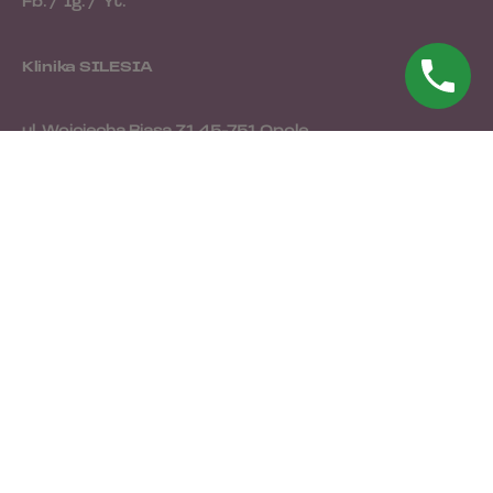
Fb.
/
Ig.
/
Yt.
Klinika SILESIA
ul. Wojciecha Biasa 31
45-751 Opole
tel. 77 474 32 09
Centrum Medyczne
"Na Dobre i Na Złe"
ul. Oleska 97
45-222 Opole
tel. 77 474 32 09
Pracuj z nami
Jesteś zainteresowany współpracą z nami?
ksiegowosc@klinikasilesia.pl