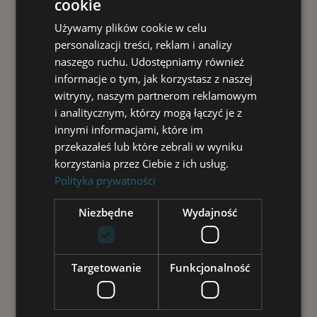
cookie
Boli kolano? Sprawdź, jakie terapie oferuje
nowoczesna ortopedia Ból kolana to częsty...
Używamy plików cookie w celu
personalizacji treści, reklam i analizy
DIAGNOSTYKA
ZABIEGI
naszego ruchu. Udostępniamy również
Read More
informacje o tym, jak korzystasz z naszej
witryny, naszym partnerom reklamowym
i analitycznym, którzy mogą łączyć je z
innymi informacjami, które im
1
przekazałeś lub które zebrali w wyniku
korzystania przez Ciebie z ich usług.
Polityka prywatności
Niezbędne
Wydajność
Targetowanie
Funkcjonalność