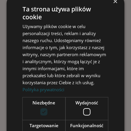
×
i
Ta strona używa plików
c
cookie
e
S
Używamy plików cookie w celu
i
l
personalizacji treści, reklam i analizy
e
naszego ruchu. Udostępniamy również
s
informacje o tym, jak korzystasz z naszej
i
witryny, naszym partnerom reklamowym
a
O
i analitycznym, którzy mogą łączyć je z
p
innymi informacjami, które im
o
przekazałeś lub które zebrali w wyniku
l
korzystania przez Ciebie z ich usług.
e
G
Polityka prywatności
a
s
Niezbędne
Wydajność
t
r
o
e
Targetowanie
Funkcjonalność
n