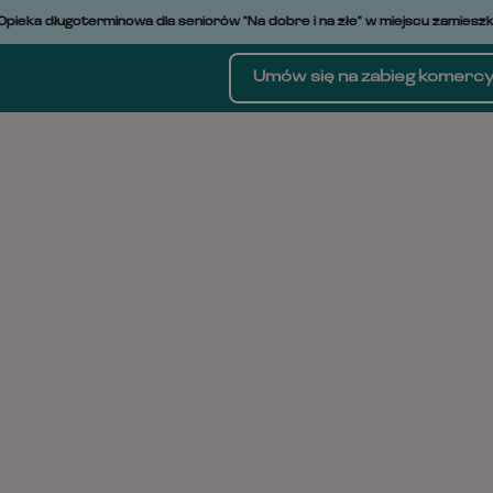
S
ka długoterminowa dla seniorów "Na dobre i na złe" w miejscu zamieszkani
k
i
p
Umów się na zabieg komercy
t
o
c
o
n
t
e
n
t