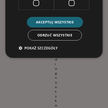
t
e
r
o
l
AKCEPTUJ WSZYSTKIE
o
g
O
ODRZUĆ WSZYSTKIE
p
o
l
POKAŻ SZCZEGÓŁY
e
–
d
i
a
g
n
o
s
t
y
k
a