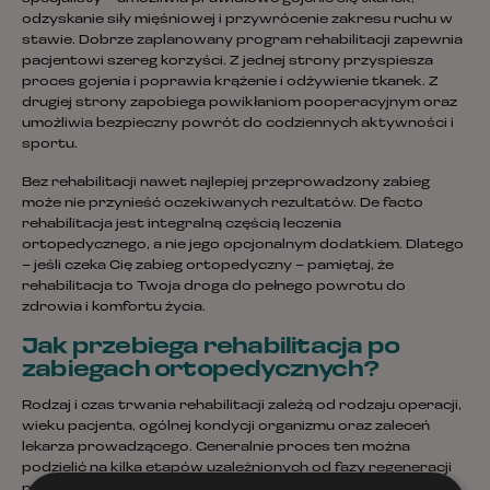
odzyskanie siły mięśniowej i przywrócenie zakresu ruchu w
stawie. Dobrze zaplanowany program rehabilitacji zapewnia
pacjentowi szereg korzyści. Z jednej strony przyspiesza
proces gojenia i poprawia krążenie i odżywienie tkanek. Z
drugiej strony zapobiega powikłaniom pooperacyjnym oraz
umożliwia bezpieczny powrót do codziennych aktywności i
sportu.
Bez rehabilitacji nawet najlepiej przeprowadzony zabieg
może nie przynieść oczekiwanych rezultatów. De facto
rehabilitacja jest integralną częścią leczenia
ortopedycznego, a nie jego opcjonalnym dodatkiem. Dlatego
– jeśli czeka Cię zabieg ortopedyczny – pamiętaj, że
rehabilitacja to Twoja droga do pełnego powrotu do
zdrowia i komfortu życia.
Jak przebiega rehabilitacja po
zabiegach ortopedycznych?
Rodzaj i czas trwania rehabilitacji zależą od rodzaju operacji,
wieku pacjenta, ogólnej kondycji organizmu oraz zaleceń
lekarza prowadzącego. Generalnie proces ten można
podzielić na kilka etapów uzależnionych od fazy regeneracji
po zabiegu. W czasie pierwszych dni po operacji pacjent