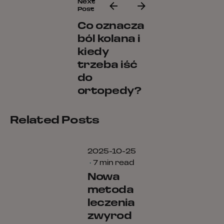
Next
Post
Co oznacza
ból kolana i
Posted by
kiedy
Ula
Stanisławska-
trzeba iść
Hunek
do
ortopedy?
Related Posts
2025-10-25
7 min read
Nowa
metoda
leczenia
zwyrod