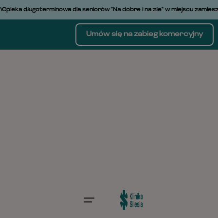
Skip
pieka długoterminowa dla seniorów "Na dobre i na złe" w miejscu zamieszka
to
content
Umów się na zabieg komercyjny