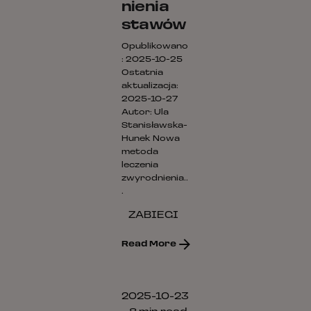
nienia
stawów
Opublikowano
: 2025-10-25
Ostatnia
aktualizacja:
2025-10-27
Autor: Ula
Stanisławska-
Hunek Nowa
Posted by
metoda
Ula
leczenia
Stanisławska-
zwyrodnienia..
Hunek
.
ZABIEGI
Read More
2025-10-23