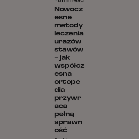
8 min read
Nowocz
esne
metody
leczenia
urazów
stawów
– jak
współcz
esna
ortope
dia
przywr
aca
pełną
sprawn
ość