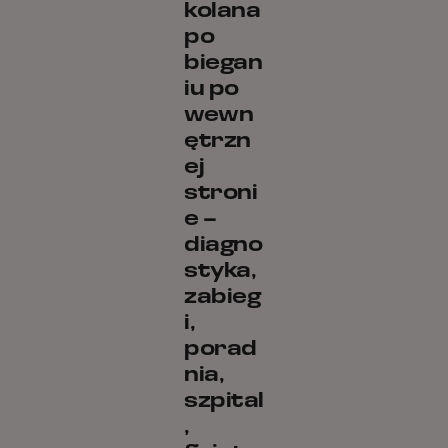
kolana
po
biegan
iu po
wewn
ętrzn
ej
stroni
e –
diagno
styka,
zabieg
i,
porad
nia,
szpital
,