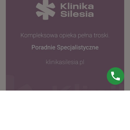
Posted
by
Zespół
Klinika
SILESIA
2021
-10-
01
6 min read