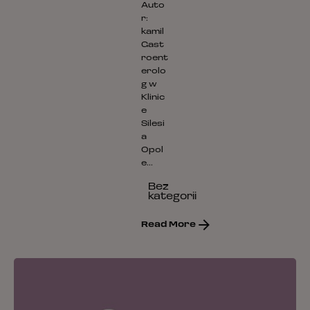
Auto
r:
kamil
Gast
roent
erolo
g w
Klinic
e
Silesi
a
Opol
e...
Bez
kategorii
Read More