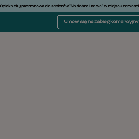
Skip
eka długoterminowa dla seniorów "Na dobre i na złe" w miejscu zamieszkani
to
content
Umów się na zabieg komercyjny