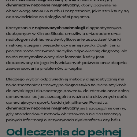
dynamiczny rezonans magnetyczny
, który pozwala na
obserwację stawu w ruchu i rozpoznanie, jakie struktury są
odpowiedzialne za dolegliwości pacjenta.
Korzystanie z
najnowszych technologii
diagnostycznych,
dostępnych w Klinice Silesia, umożliwia ortopedom oraz
radiologom dokładne zidentyfikowanie uszkodzeń tkanki
miękkiej, ścięgien, więzadeł czy samej rzepki. Dzięki temu
pacjent może otrzymać nie tylko odpowiednią diagnozę, ale
także zoptymalizowany plan leczenia, który jest
dopasowany do jego indywidualnych potrzeb oraz stopnia
zaawansowania problemów z rzepką.
Dlaczego wybór odpowiedniej metody diagnostycznej ma
takie znaczenie? Precyzyjna diagnostyka to pierwszy krok
do szybkiego i skutecznego powrotu do zdrowia oraz pełnej
sprawności, co jest szczególnie ważne dla aktywnych osób
uprawiających sport, takich jak piłkarze. Ponadto,
dynamiczny rezonans magnetyczny
jest szczególnie cenny,
gdy standardowe metody obrazowania nie dostarczają
pełnych informacji o przyczynach dyskomfortu czy bólu.
Od leczenia do pełnej