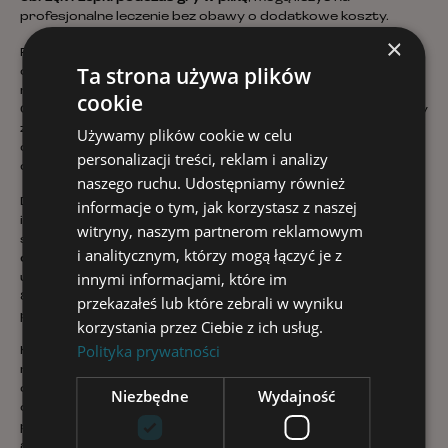
profesjonalne leczenie bez obawy o dodatkowe koszty.
×
Ponadto, Klinika Silesia wychodzi naprzeciw oczekiwaniom
Ta strona używa plików
osób potrzebujących szybkiej konsultacji, oferując
możliwość
darmowych wizyt
z lekarzami specjalistami.
cookie
Cenny jest tu również projekt unijny „Na dobre i na złe”, który
zapewnia długoterminową opiekę medyczną seniorom, dzięki
Używamy plików cookie w celu
czemu mogą oni czuć się bezpieczni i komfortowo w swoim
personalizacji treści, reklam i analizy
domowym środowisku.
naszego ruchu. Udostępniamy również
Dostępność kliniki potęguje również szeroko rozbudowana
informacje o tym, jak korzystasz z naszej
infrastruktura kontaktowa. Pacjenci mogą łatwo
witryny, naszym partnerom reklamowym
skontaktować się z placówką za pośrednictwem
i analitycznym, którzy mogą łączyć je z
całodobowej infolinii
lub maila, z możliwością szybkiego
innymi informacjami, które im
umówienia wizyty. Dogodne godziny pracy rejestracji, od
8:00 do 18:00 w dni robocze, umożliwiają elastyczne
przekazałeś lub które zebrali w wyniku
planowanie wizyt.
korzystania przez Ciebie z ich usług.
Polityka prywatności
Klinika Silesia to nie tylko centrum medyczne, ale także
miejsce z
przyjaznym otoczeniem
. Duży parking, perfekcyjna
czystość wewnątrz budynku i niezmiernie serdeczna
Niezbędne
Wydajność
obsługa sprawiają, że pacjenci czują się tu jak w domu. Takie
podejście zwiększa atrakcyjność kliniki jako nowoczesnego,
ale jednocześnie ciepłego i przyjaznego centrum zdrowia.