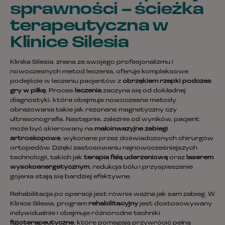
sprawności – ścieżka
terapeutyczna w
Klinice Silesia
Klinika Silesia, znana ze swojego profesjonalizmu i
nowoczesnych metod leczenia, oferuje kompleksowe
podejście w leczeniu pacjentów z
obrzękiem rzepki podczas
gry w piłkę
. Proces
leczenia
zaczyna się od dokładnej
diagnostyki, która obejmuje nowoczesne metody
obrazowania takie jak rezonans magnetyczny czy
ultrasonografia. Następnie, zależnie od wyników, pacjent
może być skierowany na
małoinwazyjne zabiegi
artroskopowe
, wykonane przez doświadczonych chirurgów
ortopedów. Dzięki zastosowaniu najnowocześniejszych
technologii, takich jak
terapia falą uderzeniową
oraz
laserem
wysokoenergetycznym
, redukcja bólu i przyspieszenie
gojenia stają się bardziej efektywne.
Rehabilitacja po operacji jest równie ważna jak sam zabieg. W
Klinice Silesia, program
rehabilitacyjny
jest dostosowywany
indywidualnie i obejmuje różnorodne techniki
fizjoterapeutyczne
, które pomagają przywrócić pełną