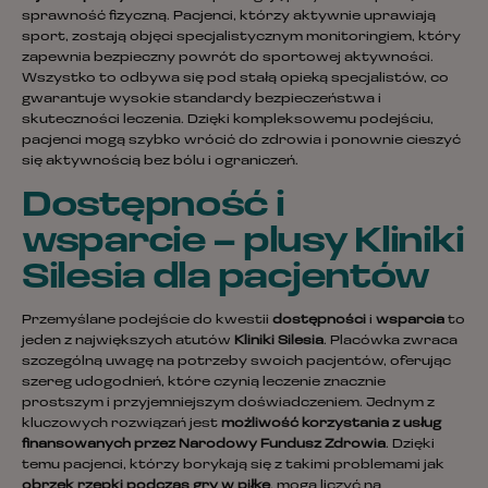
sprawność fizyczną. Pacjenci, którzy aktywnie uprawiają
sport, zostają objęci specjalistycznym monitoringiem, który
zapewnia bezpieczny powrót do sportowej aktywności.
Wszystko to odbywa się pod stałą opieką specjalistów, co
gwarantuje wysokie standardy bezpieczeństwa i
skuteczności leczenia. Dzięki kompleksowemu podejściu,
pacjenci mogą szybko wrócić do zdrowia i ponownie cieszyć
się aktywnością bez bólu i ograniczeń.
Dostępność i
wsparcie – plusy Kliniki
Silesia dla pacjentów
Przemyślane podejście do kwestii
dostępności
i
wsparcia
to
jeden z największych atutów
Kliniki Silesia
. Placówka zwraca
szczególną uwagę na potrzeby swoich pacjentów, oferując
szereg udogodnień, które czynią leczenie znacznie
prostszym i przyjemniejszym doświadczeniem. Jednym z
kluczowych rozwiązań jest
możliwość korzystania z usług
finansowanych przez Narodowy Fundusz Zdrowia
. Dzięki
temu pacjenci, którzy borykają się z takimi problemami jak
obrzęk rzepki podczas gry w piłkę
, mogą liczyć na