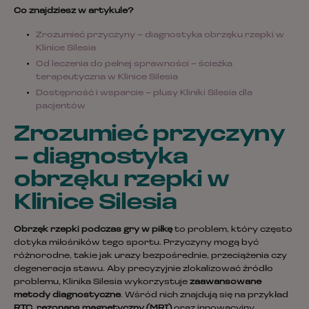
Co znajdziesz w artykule?
Zrozumieć przyczyny – diagnostyka obrzęku rzepki w
Klinice Silesia
Od leczenia do pełnej sprawności – ścieżka
terapeutyczna w Klinice Silesia
Dostępność i wsparcie – plusy Kliniki Silesia dla
pacjentów
Zrozumieć przyczyny
– diagnostyka
obrzęku rzepki w
Klinice Silesia
Obrzęk rzepki podczas gry w piłkę
to problem, który często
dotyka miłośników tego sportu. Przyczyny mogą być
różnorodne, takie jak urazy bezpośrednie, przeciążenia czy
degeneracja stawu. Aby precyzyjnie zlokalizować źródło
problemu, Klinika Silesia wykorzystuje
zaawansowane
metody diagnostyczne
. Wśród nich znajdują się na przykład
RTG
,
rezonans magnetyczny (MRI)
oraz innowacyjny