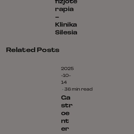
fizjote
Posted
by
rapia
kamil
–
Klinika
Silesia
Related Posts
2025
-10-
14
36 min read
Ga
str
oe
nt
er