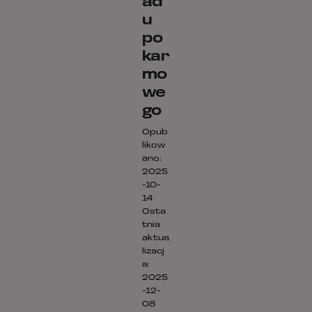
ad
u
po
kar
mo
we
go
Opub
likow
ano:
2025
-10-
14
Osta
tnia
aktua
lizacj
a:
2025
-12-
08