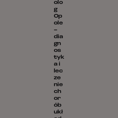
olo
g
Op
ole
–
dia
gn
os
tyk
a i
lec
ze
nie
ch
or
ób
ukł